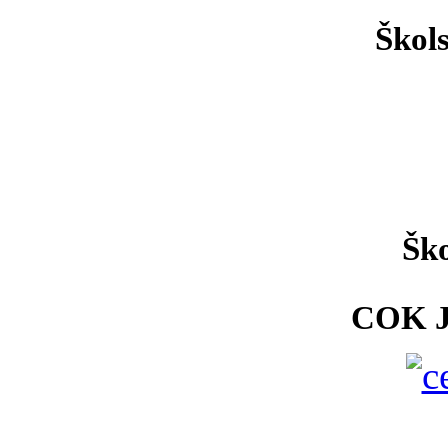
Škol
Ško
COK 